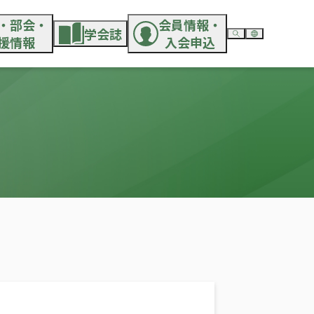
・部会・
会員情報・
学会誌
援情報
入会申込
学会誌概要
会員検索・登録内容変更
English
ページ検索
手支援情報
論文募集・依頼原稿
入会申込について
日本語
学会誌関連規程等