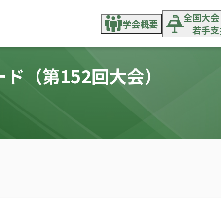
全国大会
学会概要
若手支
学会概要
全国大会
ド（第152回大会）
組織・役員
部会・若
各部門連絡先
部会・若手支援
会則・規程