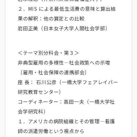
２．MIS による最低生活費の意味と算出結
果の解釈：他の算定との比較
岩田正美（日本女子大学人間社会学部）
＜テーマ別分科会・第３＞
非典型雇用の多様性―社会政策への示唆
〔雇用・社会保障の連携部会〕
座 長： 石川公彦（一橋大学フェアレイバー
研究教育センター）
コーディネーター：高田一夫（一橋大学社
会学研究科）
１．アメリカの病院組織とその管理―看護
師の派遣労働という視点から